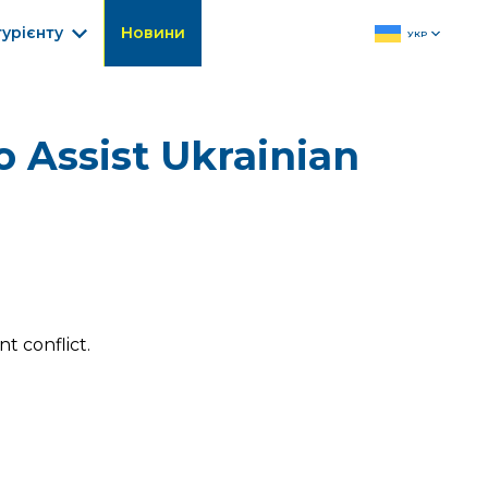
турієнту
Новини
УКР
o Assist Ukrainian
t conflict.