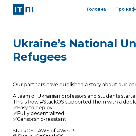
Головна
Про каф
Ukraine’s National Un
Refugees
Our partners have published a story about our par
A team of Ukrainian professors and students starte
This is how #StackOS supported them with a deplo
✅Easy to deploy
✅Fully decentralized
✅Censorship-resistant
StackOS - AWS of #Web3