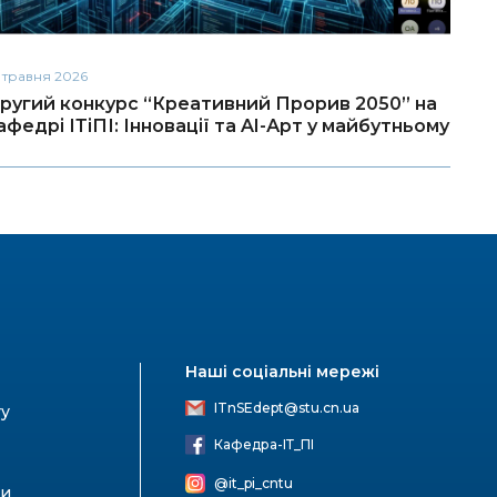
 травня 2026
18 тра
ругий конкурс “Креативний Прорив 2050” на
Креа
афедрі ІТіПІ: Інновації та AI-Арт у майбутньому
Інно
Наші соціальні мережі
ITnSEdept@stu.cn.ua
ту
Кафедра-ІТ_ПІ
@it_pi_cntu
ри