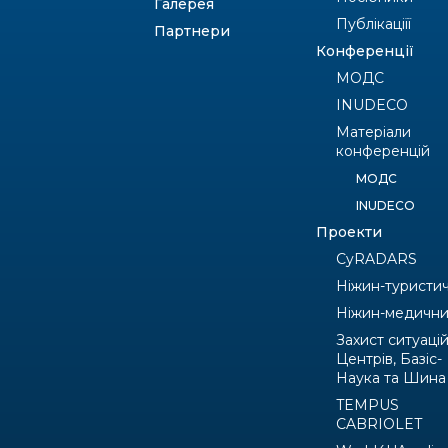
Галерея
Публікаціїї
Партнери
Конференції
МОДС
INUDECO
Матеріали
конференцій
МОДС
INUDECO
Проекти
CyRADARS
Ніжин-туристи
Ніжин-медичн
Захист ситуаці
Центрів, Базіс-
Наука та Шина
TEMPUS
CABRIOLET