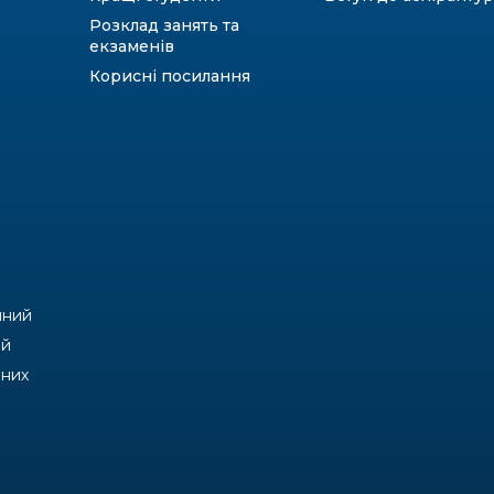
Розклад занять та
екзаменів
Корисні посилання
чний
ий
йних