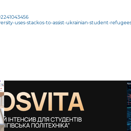
692241043456
ersity-uses-stackos-to-assist-ukrainian-student-refuge