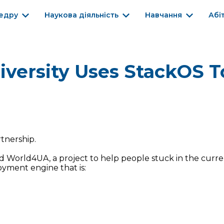
едру
Наукова діяльність
Навчання
Абі
iversity Uses StackOS T
tnership.
d World4UA, a project to help people stuck in the curren
yment engine that is: