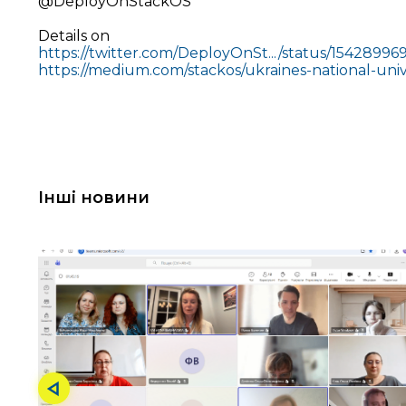
@DeployOnStackOS
Details on
https://twitter.com/DeployOnSt.../status/1542899
https://medium.com/stackos/ukraines-national-univ
Інші новини