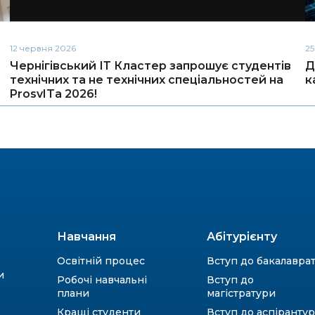
12 червня 2026
25
Чернігівський ІТ Кластер запрошує студентів
Д
технічних та не технічних спеціальностей на
к
ProsvITa 2026!
Навчання
Абітурієнту
Освітній процес
Вступ до бакалавра
и
Робочі навчальні
Вступ до
плани
магістратури
Кращі студенти
Вступ до аспiранту