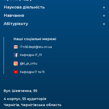
+
Наукова діяльність
+
Навчання
+
Абітурієнту
Наші соціальні мережі
ITnSEdept@stu.cn.ua
Кафедра-ІТ_ПІ
@it_pi_cntu
Кафедра ІТ та ПІ
Вул. Шевченка, 95
4 корпус, 55 аудиторія
Чернігів, Чернігівська область