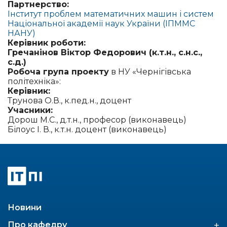
Партнерство:
Інститут проблем математичних машин і систем
Національної академії наук України (ІПММС
НАНУ)
Керівник роботи:
Гречанінов Віктор Федорович (к.т.н., с.н.с.,
с.д.)
Робоча група проекту
в НУ «Чернігівська
політехніка»:
Керівник:
Трунова О.В., к.пед.н., доцент
Учасники:
Дорош М.С., д.т.н., професор (виконавець)
Білоус І. В., к.т.н. доцент (виконавець)
Новини
+
Про кафедру