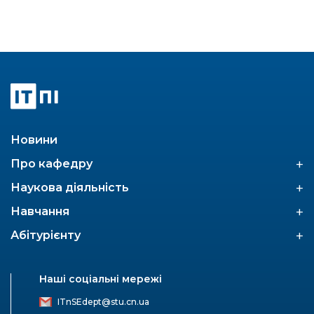
Новини
+
Про кафедру
+
Наукова діяльність
+
Навчання
+
Абітурієнту
Наші соціальні мережі
ITnSEdept@stu.cn.ua