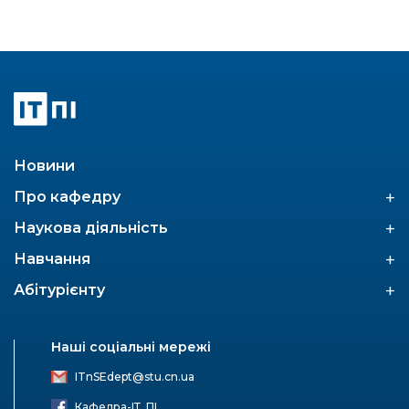
Новини
+
Про кафедру
+
Наукова діяльність
+
Навчання
+
Абітурієнту
Наші соціальні мережі
ITnSEdept@stu.cn.ua
Кафедра-ІТ_ПІ