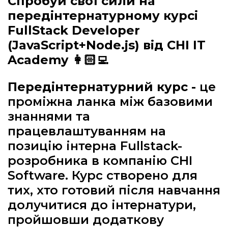
Спробуй свої сили на
передінтернатурному курсі
FullStack
Developer
(
JavaScript
+
Node
.
js
) від
CHI
IT
Academy
👩🏻‍💻
Передінтернатурний курс -
це
проміжна ланка між базовими
знаннями та
працевлаштуванням на
позицію інтерна Fullstack-
розробника в компанію CHI
Software. Курс створено для
тих, хто готовий після навчання
долучитися до інтернатури,
пройшовши додаткову