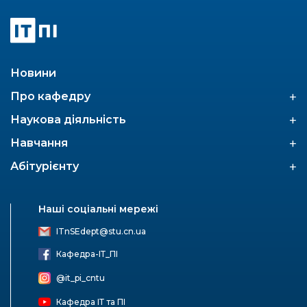
Новини
+
Про кафедру
+
Наукова діяльність
+
Навчання
+
Абітурієнту
Наші соціальні мережі
ITnSEdept@stu.cn.ua
Кафедра-ІТ_ПІ
@it_pi_cntu
Кафедра ІТ та ПІ