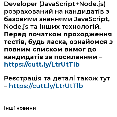
Developer (JavaScript+Node.js)
розрахований на кандидатів з
базовими знаннями JavaScript,
Node.js та інших технологій.
Перед початком проходження
тестів, будь ласка, ознайомся з
повним списком вимог до
кандидатів за посиланням –
https
://
cutt
.
ly
/
LtrUtTlb
Реєстрація та деталі також тут
–
https://cutt.ly/LtrUtTlb
Інші новини